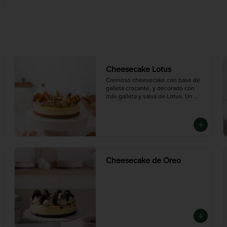
Cheesecake Lotus
Cremoso cheesecake con base de 
galleta crocante, y decorado con 
más galleta y salsa de Lotus. Un 
postre especiado, suave y con el 
sabor inconfundible de la galleta 
caramelizada.

Chico (6-8 porciones), Mediana (10-
12 porciones),Grande (14-16 
porciones)
Cheesecake de Oreo