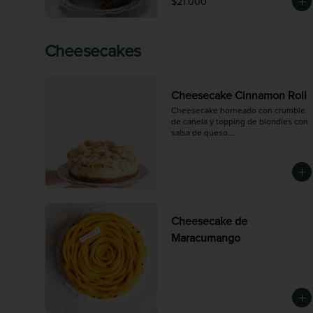
$21.000
Cheesecakes
Cheesecake Cinnamon Roll
Cheesecake horneado con crumble 
de canela y topping de blondies con 
salsa de queso.

Disponible en tres tamaños:

Chica (6-8 porciones), Mediana (10-12 
porciones),  Grande (14-16 porciones)
Cheesecake de
Maracumango