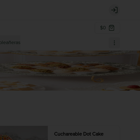
Login
$0
pleañeras
Cuchareable Dot Cake