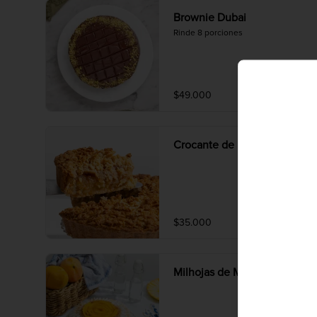
Brownie Dubai
Rinde 8 porciones
$49.000
Crocante de Manzana
$35.000
Milhojas de Mango