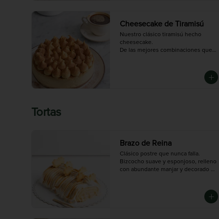
Cheesecake de Tiramisú
Nuestro clásico tiramisú hecho 
cheesecake.

De las mejores combinaciones que 
vas a probar si eres fanático del café 
con chocolate
Tortas
Brazo de Reina
Clásico postre que nunca falla. 
Bizcocho suave y esponjoso, relleno 
con abundante manjar y decorado 
con merengue dorado.

Mediano (5-6 porciones), Grande (10-
12 porciones)