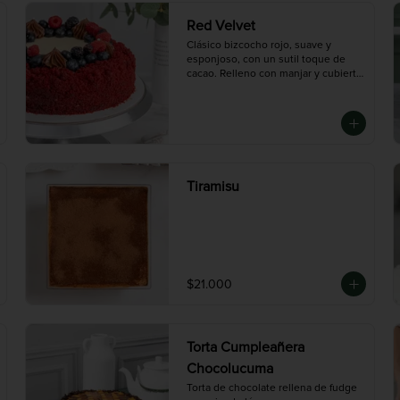
porciones)
Red Velvet
Clásico bizcocho rojo, suave y 
esponjoso, con un sutil toque de 
cacao. Relleno con manjar y cubierto 
con frosting de queso crema. Un 
equilibrio perfecto entre textura, 
dulzor y color. Nuestro Bestseller.

Disponible en tres tamaños:

Mini (3-4 porciones), Mediana (10 
porciones), Grande (14 porciones)
Tiramisu
$21.000
Torta Cumpleañera
Chocolucuma
Torta de chocolate rellena de fudge 