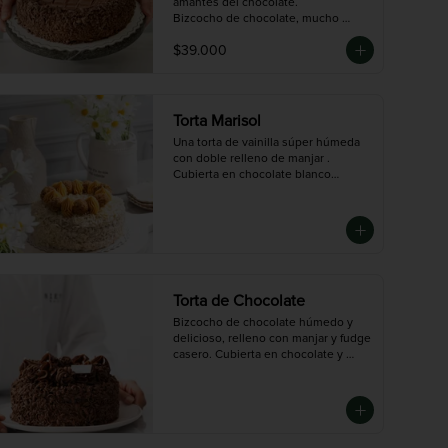
amantes del chocolate.

Bizcocho de chocolate, mucho 
fudge en cada capa y una 
$39.000
decoración clásica que nunca pasa 
de moda.

Tamaño Grande: 14 porciones 
aproximadamente.
Torta Marisol
Una torta de vainilla súper húmeda 
con doble relleno de manjar . 
Cubierta en chocolate blanco

y decorada con trufas de nueces. 
Deliciosa para los verdaderos 
dulceros 🤍

Disponible en tres tamaños: Mini (3-
4 porciones),  Mediana (10 
porciones),  Grande (14 porciones)
Torta de Chocolate
Bizcocho de chocolate húmedo y 
delicioso, relleno con manjar y fudge 
casero. Cubierta en chocolate y 
perfecta para los amantes del cacao.

Disponible en tres tamaños: Mini (3-
4 porciones),  Mediana (10 
porciones),  Grande (14 porciones)