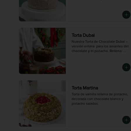
gourmet que honra la tradición y el 
Cream. Bañada en chocolate blanco 
sabor auténtico del queso.

y decorada con galletas Oreo.

Mediana (10 porciones)
Mini (3-4 porciones),  Mediana (10 
porciones),  Grande (14 porciones):
Torta Dubai
Nuestra Torta de Chocolate Dubai – 
versión entera  para los amantes del 
chocolate y el pistacho. Relleno: 
Crema de pistacho suave y deliciosa

Topping: Pistacho crocante

Mediana rinde: 8 porciones
Torta Martina
Torta de vainilla rellena de pistacho, 
decorada con chocolate blanco y 
pistacho salados.