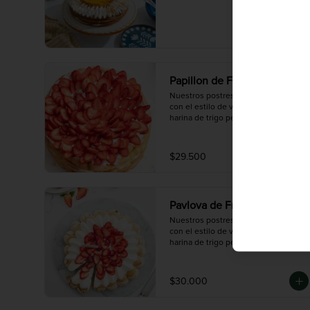
Papillon de Frutilla
Nuestros postres son para personas 
con el estilo de vida de no consumir 
harina de trigo pero no para 
celiacos/alérgicos al gluten ya que 
en nuestro taller se procesa harina 
de trigo y podría existir una 
$29.500
contaminación cruzada.
Pavlova de Frutilla
Nuestros postres son para personas 
con el estilo de vida de no consumir 
harina de trigo pero no para 
celiacos/alérgicos al gluten ya que 
en nuestro taller se procesa harina 
de trigo y podría existir una 
$30.000
contaminación cruzada.