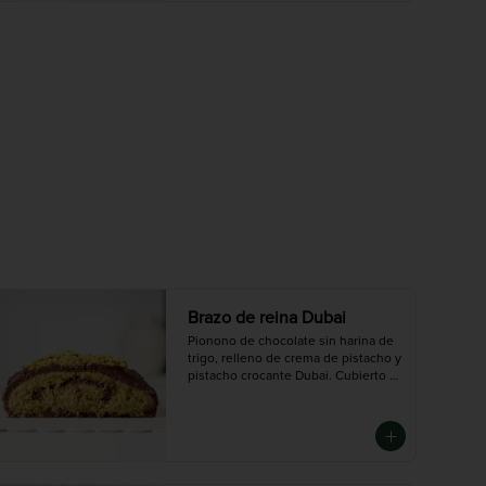
 Chico (6-8 porciones), Mediano (10-
12 porciones), Grande (14-16 
porciones)
Brazo de reina Dubai
Pionono de chocolate sin harina de 
trigo, relleno de crema de pistacho y 
pistacho crocante Dubai. Cubierto 
en ganache de chocolate oscuro.