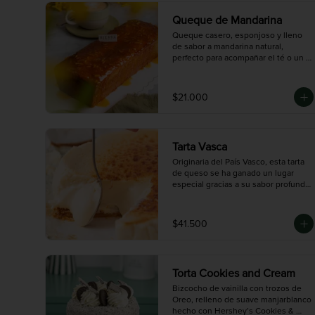
Queque de Mandarina
Queque casero, esponjoso y lleno 
de sabor a mandarina natural, 
perfecto para acompañar el té o un 
café en la tarde. Está decorado con 
una deliciosa salsa de naranja que le 
da un toque fresco y cítrico

$21.000
que te va a encantar. Rinde 8 
porciones, ideal para compartir en 
familia o con amigos en cualquier 
momento del día.
Tarta Vasca
Originaria del País Vasco, esta tarta 
de queso se ha ganado un lugar 
especial gracias a su sabor profundo 
y auténtico. A diferencia de las tartas 
de queso tradicionales, la versión 
vasca se caracteriza por su exterior 
$41.500
quemado y ligeramente amargo, que 
contrasta con un interior cremoso y 
suave. Elaborada con una cuidadosa 
mezcla de quesos seleccionados, 
Torta Cookies and Cream
ofrece un sabor intenso y 
equilibrado, perfecto para quienes 
Bizcocho de vainilla con trozos de 
prefieren postres menos dulces y 
Oreo, relleno de suave manjarblanco 
con personalidad. Una experiencia 
hecho con Hershey’s Cookies & 