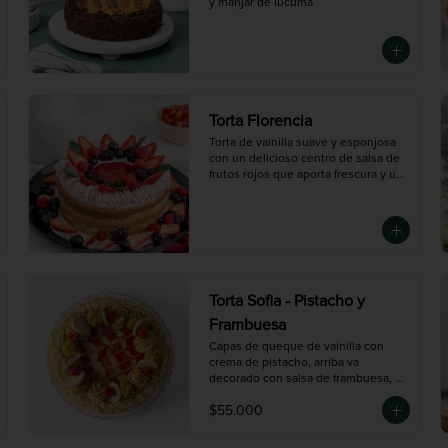
y manjar de lúcuma
Torta Florencia
Torta de vainilla suave y esponjosa 
con un delicioso centro de salsa de 
frutos rojos que aporta frescura y un 
toque ácido. Decorada con crema de 
fresas y una selección de berries 
frescos, creando una combinación 
perfecta entre dulzura y sabor frutal. 
Ideal para quienes buscan un postre 
elegante y lleno de sabor.

Mediana (10 porciones), Grande (14 
Torta Sofia - Pistacho y
porciones)
Frambuesa
Capas de queque de vainilla con 
crema de pistacho, arriba va 
decorado con salsa de frambuesa, y 
chocolate con pistacho picado
$55.000