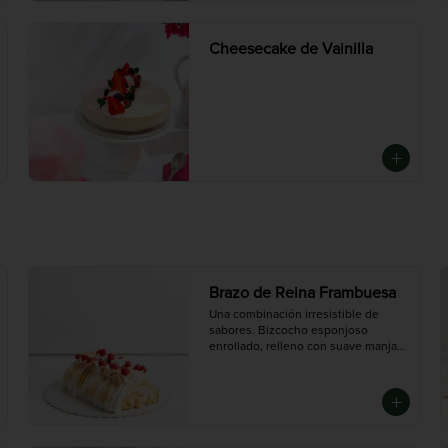
Cheesecake de Vainilla
Brazo de Reina Frambuesa
Una combinación irresistible de 
sabores. Bizcocho esponjoso 
enrollado, relleno con suave manjar 
y frambuesas que aportan un toque 
fresco y levemente ácido. Cubierto 
con merengue dorado.

Mediana ( 5 - 6 porciones), Grande 
(10 -12 porciones)