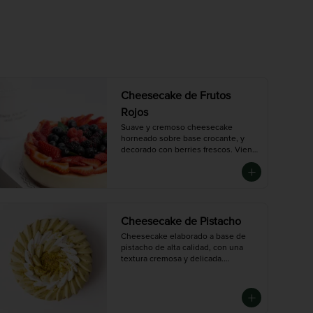
Cheesecake de Frutos
Rojos
Suave y cremoso cheesecake 
horneado sobre base crocante, y 
decorado con berries frescos. Viene

con salsa de frutos rojos adicional. 
Un postre ligero, elegante y lleno de 
sabor.

Disponible en tres tamaños:

Chico (6-8 porciones), Mediana (10-
12 porciones),  Grande (14-16 
Cheesecake de Pistacho
porciones)
Cheesecake elaborado a base de 
pistacho de alta calidad, con una 
textura cremosa y delicada.

Decorado con crema de pistacho y 
pistacho picado para un sabor 
intenso y auténtico.

Disponible en tres tamaños:
