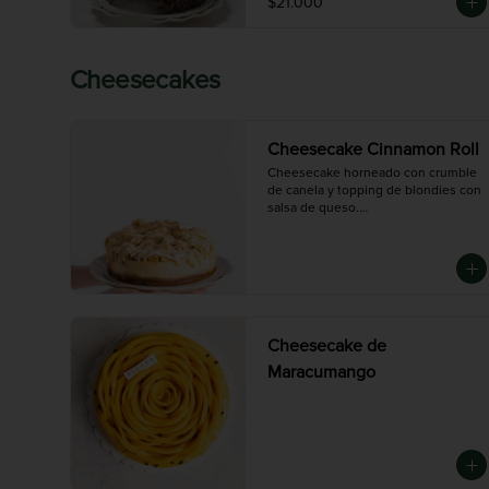
$21.000
Cheesecakes
Cheesecake Cinnamon Roll
Cheesecake horneado con crumble 
de canela y topping de blondies con 
salsa de queso.

Disponible en tres tamaños:

Chica (6-8 porciones), Mediana (10-12 
porciones),  Grande (14-16 porciones)
Cheesecake de
Maracumango