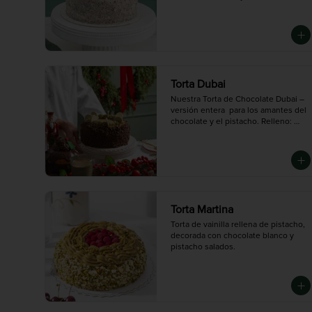
gourmet que honra la tradición y el 
Cream. Bañada en chocolate blanco 
sabor auténtico del queso.

y decorada con galletas Oreo.

Mediana (10 porciones)
Mini (3-4 porciones),  Mediana (10 
porciones),  Grande (14 porciones):
Torta Dubai
Nuestra Torta de Chocolate Dubai – 
versión entera  para los amantes del 
chocolate y el pistacho. Relleno: 
Crema de pistacho suave y deliciosa

Topping: Pistacho crocante

Mediana rinde: 8 porciones
Torta Martina
Torta de vainilla rellena de pistacho, 
decorada con chocolate blanco y 
pistacho salados.