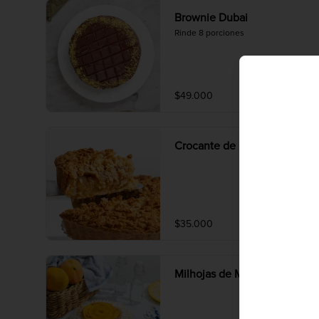
Brownie Dubai
Rinde 8 porciones
$49.000
Crocante de Manzana
$35.000
Milhojas de Mango