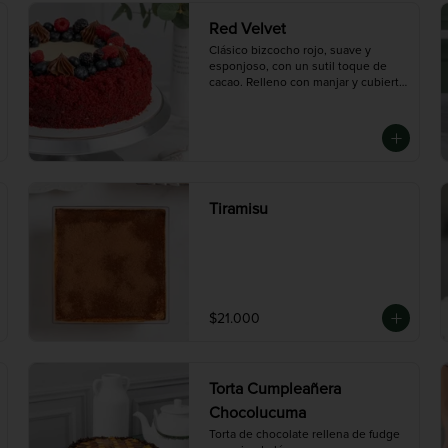
porciones)
Red Velvet
Clásico bizcocho rojo, suave y 
esponjoso, con un sutil toque de 
cacao. Relleno con manjar y cubierto 
con frosting de queso crema. Un 
equilibrio perfecto entre textura, 
dulzor y color. Nuestro Bestseller.

Disponible en tres tamaños:

Mini (3-4 porciones), Mediana (10 
porciones), Grande (14 porciones)
Tiramisu
$21.000
Torta Cumpleañera
Chocolucuma
Torta de chocolate rellena de fudge 