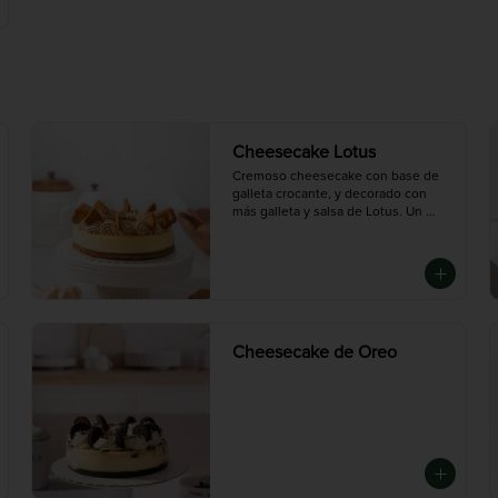
Cheesecake Lotus
Cremoso cheesecake con base de 
galleta crocante, y decorado con 
más galleta y salsa de Lotus. Un 
postre especiado, suave y con el 
sabor inconfundible de la galleta 
caramelizada.

Chico (6-8 porciones), Mediana (10-
12 porciones),Grande (14-16 
porciones)
Cheesecake de Oreo