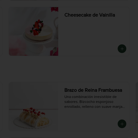
Cheesecake de Vainilla
Brazo de Reina Frambuesa
Una combinación irresistible de 
sabores. Bizcocho esponjoso 
enrollado, relleno con suave manjar 
y frambuesas que aportan un toque 
fresco y levemente ácido. Cubierto 
con merengue dorado.

Mediana ( 5 - 6 porciones), Grande 
(10 -12 porciones)