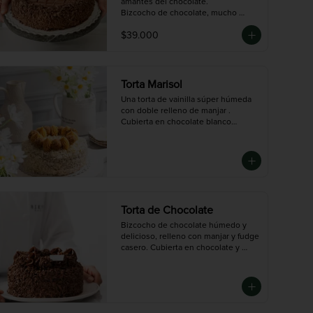
amantes del chocolate.

Bizcocho de chocolate, mucho 
fudge en cada capa y una 
$39.000
decoración clásica que nunca pasa 
de moda.

Tamaño Grande: 14 porciones 
aproximadamente.
Torta Marisol
Una torta de vainilla súper húmeda 
con doble relleno de manjar . 
Cubierta en chocolate blanco

y decorada con trufas de nueces. 
Deliciosa para los verdaderos 
dulceros 🤍

Disponible en tres tamaños: Mini (3-
4 porciones),  Mediana (10 
porciones),  Grande (14 porciones)
Torta de Chocolate
Bizcocho de chocolate húmedo y 
delicioso, relleno con manjar y fudge 
casero. Cubierta en chocolate y 
perfecta para los amantes del cacao.

Disponible en tres tamaños: Mini (3-
4 porciones),  Mediana (10 
porciones),  Grande (14 porciones)