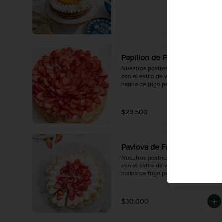
Papillon de Frutilla
Nuestros postres son para personas 
con el estilo de vida de no consumir 
harina de trigo pero no para 
celiacos/alérgicos al gluten ya que 
en nuestro taller se procesa harina 
de trigo y podría existir una 
$29.500
contaminación cruzada.
Pavlova de Frutilla
Nuestros postres son para personas 
con el estilo de vida de no consumir 
harina de trigo pero no para 
celiacos/alérgicos al gluten ya que 
en nuestro taller se procesa harina 
de trigo y podría existir una 
$30.000
contaminación cruzada.