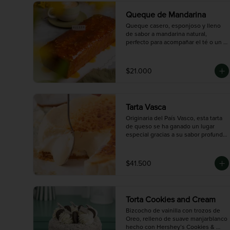
Queque de Mandarina
Queque casero, esponjoso y lleno 
de sabor a mandarina natural, 
perfecto para acompañar el té o un 
café en la tarde. Está decorado con 
una deliciosa salsa de naranja que le 
da un toque fresco y cítrico

$21.000
que te va a encantar. Rinde 8 
porciones, ideal para compartir en 
familia o con amigos en cualquier 
momento del día.
Tarta Vasca
Originaria del País Vasco, esta tarta 
de queso se ha ganado un lugar 
especial gracias a su sabor profundo 
y auténtico. A diferencia de las tartas 
de queso tradicionales, la versión 
vasca se caracteriza por su exterior 
$41.500
quemado y ligeramente amargo, que 
contrasta con un interior cremoso y 
suave. Elaborada con una cuidadosa 
mezcla de quesos seleccionados, 
Torta Cookies and Cream
ofrece un sabor intenso y 
equilibrado, perfecto para quienes 
Bizcocho de vainilla con trozos de 
prefieren postres menos dulces y 
Oreo, relleno de suave manjarblanco 
con personalidad. Una experiencia 
hecho con Hershey’s Cookies & 