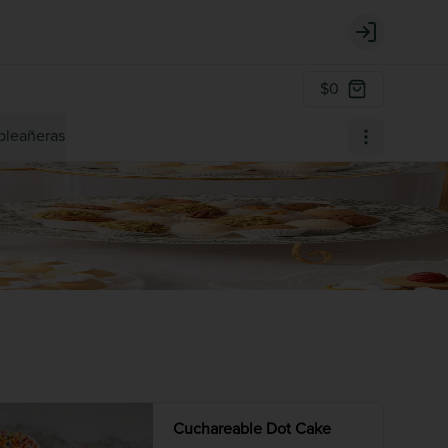
Login
$0
pleañeras
Cuchareable Dot Cake