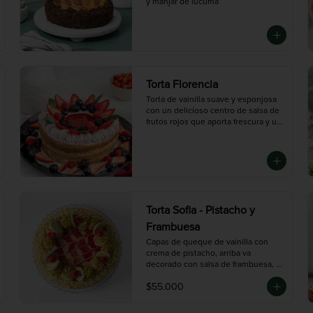
y manjar de lúcuma
Torta Florencia
Torta de vainilla suave y esponjosa 
con un delicioso centro de salsa de 
frutos rojos que aporta frescura y un 
toque ácido. Decorada con crema de 
fresas y una selección de berries 
frescos, creando una combinación 
perfecta entre dulzura y sabor frutal. 
Ideal para quienes buscan un postre 
elegante y lleno de sabor.

Mediana (10 porciones), Grande (14 
Torta Sofia - Pistacho y
porciones)
Frambuesa
Capas de queque de vainilla con 
crema de pistacho, arriba va 
decorado con salsa de frambuesa, y 
chocolate con pistacho picado
$55.000