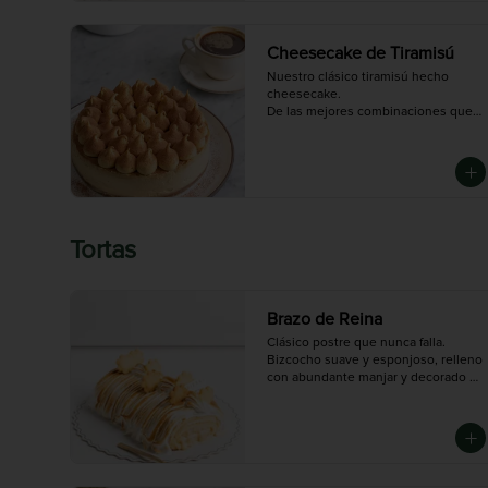
Cheesecake de Tiramisú
Nuestro clásico tiramisú hecho 
cheesecake.

De las mejores combinaciones que 
vas a probar si eres fanático del café 
con chocolate
Tortas
Brazo de Reina
Clásico postre que nunca falla. 
Bizcocho suave y esponjoso, relleno 
con abundante manjar y decorado 
con merengue dorado.

Mediano (5-6 porciones), Grande (10-
12 porciones)