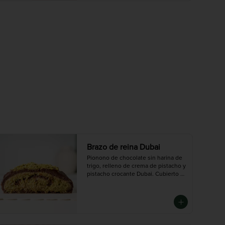
 Chico (6-8 porciones), Mediano (10-
12 porciones), Grande (14-16 
porciones)
Brazo de reina Dubai
Pionono de chocolate sin harina de 
trigo, relleno de crema de pistacho y 
pistacho crocante Dubai. Cubierto 
en ganache de chocolate oscuro.