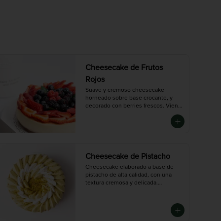
Cheesecake de Frutos
Rojos
Suave y cremoso cheesecake 
horneado sobre base crocante, y 
decorado con berries frescos. Viene

con salsa de frutos rojos adicional. 
Un postre ligero, elegante y lleno de 
sabor.

Disponible en tres tamaños:

Chico (6-8 porciones), Mediana (10-
12 porciones),  Grande (14-16 
Cheesecake de Pistacho
porciones)
Cheesecake elaborado a base de 
pistacho de alta calidad, con una 
textura cremosa y delicada.

Decorado con crema de pistacho y 
pistacho picado para un sabor 
intenso y auténtico.

Disponible en tres tamaños:
