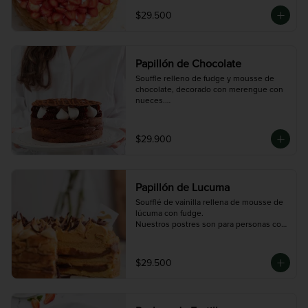
una contaminación cruzada.
$29.500
Papillón de Chocolate
Souffle relleno de fudge y mousse de 
chocolate, decorado con merengue con 
nueces.

Nuestros postres son para personas con 
el estilo de vida de no consumir harina 
de trigo pero no para celiacos/alérgicos 
$29.900
al gluten ya que en nuestro taller se 
procesa harina de trigo y podría existir 
una contaminación cruzada.
Papillón de Lucuma
Soufflé de vainilla rellena de mousse de 
lúcuma con fudge.

Nuestros postres son para personas con 
el estilo de vida de no consumir harina 
de trigo pero no para celiacos/alérgicos 
al gluten ya que en nuestro taller se 
$29.500
procesa harina de trigo y podría existir 
una contaminación cruzada.