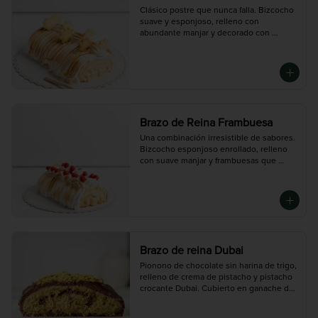
Clásico postre que nunca falla. Bizcocho 
suave y esponjoso, relleno con 
abundante manjar y decorado con 
merengue dorado.

Mediano (5-6 porciones), Grande (10-12 
porciones)
Brazo de Reina Frambuesa
Una combinación irresistible de sabores. 
Bizcocho esponjoso enrollado, relleno 
con suave manjar y frambuesas que 
aportan un toque fresco y levemente 
ácido. Cubierto con merengue dorado.

Mediana ( 5 - 6 porciones), Grande (10 -12 
porciones)
Brazo de reina Dubai
Pionono de chocolate sin harina de trigo, 
relleno de crema de pistacho y pistacho 
crocante Dubai. Cubierto en ganache de 
chocolate oscuro.