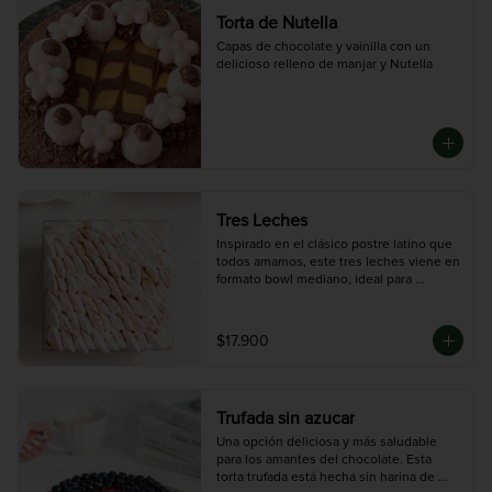
Torta de Nutella
Capas de chocolate y vainilla con un 
delicioso relleno de manjar y Nutella
Tres Leches
Inspirado en el clásico postre latino que 
todos amamos, este tres leches viene en 
formato bowl mediano, ideal para 
compartir. Bizcocho esponjoso bañado 
en una mezcla de tres leches, cubierto 
con merengue y un toque de canela. 
$17.900
Rinde entre 10 a 12 porciones.
Trufada sin azucar
Una opción deliciosa y más saludable 
para los amantes del chocolate. Esta 
torta trufada está hecha sin harina de 