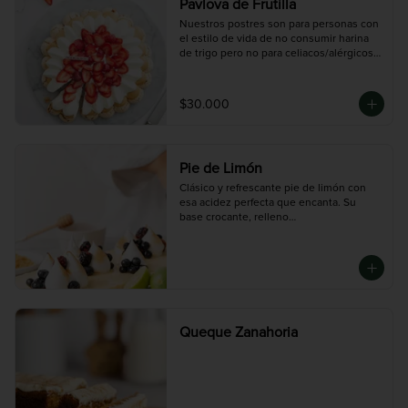
Pavlova de Frutilla
Nuestros postres son para personas con 
el estilo de vida de no consumir harina 
de trigo pero no para celiacos/alérgicos 
al gluten ya que en nuestro taller se 
procesa harina de trigo y podría existir 
una contaminación cruzada.
$30.000
Pie de Limón
Clásico y refrescante pie de limón con 
esa acidez perfecta que encanta. Su 
base crocante, relleno

cremoso y generoso merengue italiano 
tostado en la cima hacen de este postre 
una delicia

irresistible.

Disponible en dos tamaños:

Mediana (8 porciones), Grande (14 
porciones)
Queque Zanahoria