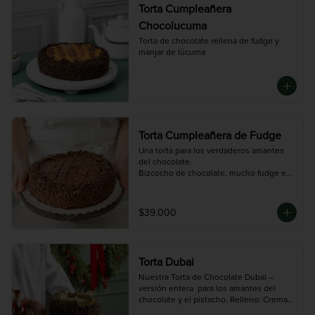
Torta Cumpleañera
Chocolucuma
Torta de chocolate rellena de fudge y 
manjar de lúcuma
Torta Cumpleañera de Fudge
Una torta para los verdaderos amantes 
del chocolate.

Bizcocho de chocolate, mucho fudge en 
cada capa y una decoración clásica que 
nunca pasa de moda.

Tamaño Grande: 14 porciones 
$39.000
aproximadamente.
Torta Dubai
Nuestra Torta de Chocolate Dubai – 
versión entera  para los amantes del 
chocolate y el pistacho. Relleno: Crema 
de pistacho suave y deliciosa
