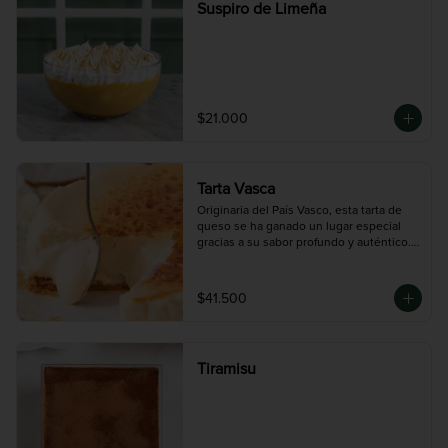
Suspiro de Limeña
$21.000
Tarta Vasca
Originaria del País Vasco, esta tarta de 
queso se ha ganado un lugar especial 
gracias a su sabor profundo y auténtico. 
A diferencia de las tartas de queso 
tradicionales, la versión vasca se 
caracteriza por su exterior quemado y 
$41.500
ligeramente amargo, que contrasta con 
un interior cremoso y suave. Elaborada 
con una cuidadosa mezcla de quesos 
seleccionados, ofrece un sabor intenso y 
Tiramisu
equilibrado, perfecto para quienes 
prefieren postres menos dulces y con 
personalidad. Una experiencia gourmet 
que honra la tradición y el sabor 
auténtico del queso.
