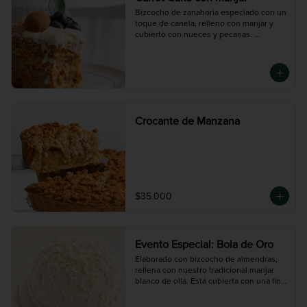
Bizcocho de zanahoria especiado con un 
toque de canela, relleno con manjar y 
cubierto con nueces y pecanas. 
Decorado con frosting de queso crema, 
arándanos y trufas de canela. Suave, 
húmeda y con el equilibrio perfecto 
entre dulce y especiado.

Disponible en dos tamaños:

Mini (3-4 porciones), Mediana (10 
porciones), Grande (14 porciones)
Crocante de Manzana
$35.000
Evento Especial: Bola de Oro
Elaborado con bizcocho de almendras, 
rellena con nuestro tradicional manjar 
blanco de olla. Está cubierta con una fina 
capa de maná y decorada con fondant 
para lograr su elegante acabado 