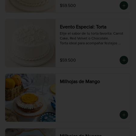
temático.

$59.500
Una linda torta para un evento especial 
como un Matrimonio, un Bautizo, Primera 
Comunión etc. PEDIR CON AL MENOS 
48HS DE ANTICIPACION
Evento Especial: Torta
Elije el sabor de tu torta favorita: Carrot 
Cake, Red Velvet o Chocolate.

Torta ideal para acompañar festejos 
especiales como matrimonios, 
bautismos o comuniones. 

Tamaño GRANDE. PEDIR AL MENOS CON 
$59.500
48HS DE ANTICIPACIÓN.
Milhojas de Mango