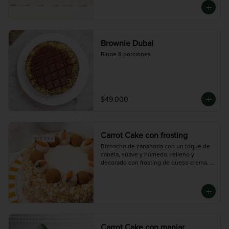
Brownie Dubai
Rinde 8 porciones
$49.000
Carrot Cake con frosting
Bizcocho de zanahoria con un toque de 
canela, suave y húmedo, relleno y 
decorado con frosting de queso crema. 
Cubierta con nueces y chocolate blanco 
para darle un toque crocante y lleno de 
sabor.

Disponible en dos tamaños:

Mini (3-4 porciones), Mediana (10 
porciones), Grande (14 porciones)
Carrot Cake con manjar