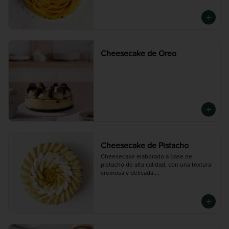
Cheesecake de Oreo
Cheesecake de Pistacho
Cheesecake elaborado a base de 
pistacho de alta calidad, con una textura 
cremosa y delicada.

Decorado con crema de pistacho y 
pistacho picado para un sabor intenso y 
auténtico.

Disponible en tres tamaños:

 Chico (6-8 porciones), Mediano (10-12 
porciones), Grande (14-16 porciones)