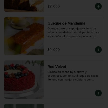
$21.000
Queque de Mandarina
Queque casero, esponjoso y lleno de 
sabor a mandarina natural, perfecto para 
acompañar el té o un café en la tarde. 
Está decorado con una deliciosa salsa de 
naranja que le da un toque fresco y 
cítrico

$21.000
que te va a encantar. Rinde 8 porciones, 
ideal para compartir en familia o con 
amigos en cualquier momento del día.
Red Velvet
Clásico bizcocho rojo, suave y 
esponjoso, con un sutil toque de cacao. 
Relleno con manjar y cubierto con 
frosting de queso crema. Un equilibrio 
perfecto entre textura, dulzor y color. 
Nuestro Bestseller.

Disponible en tres tamaños:

Mini (3-4 porciones), Mediana (10 
porciones), Grande (14 porciones)