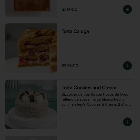
Mediana (10 porciones)
$21.000
Torta Caluga
$32.000
Torta Cookies and Cream
Bizcocho de vainilla con trozos de Oreo, 
relleno de suave manjarblanco hecho 
con Hershey’s Cookies & Cream. Bañada 
en chocolate blanco y decorada con 
galletas Oreo.

Mini (3-4 porciones),  Mediana (10 
porciones),  Grande (14 porciones):