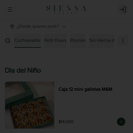
Abrir menu de navegación
Login
¿Dónde quieres pedir?
lletas
Cuchareable
Petit Fours
Porción
Sin Harina de Trigo
Dia del Niño
Caja 12 mini galletas M&M
$14.000