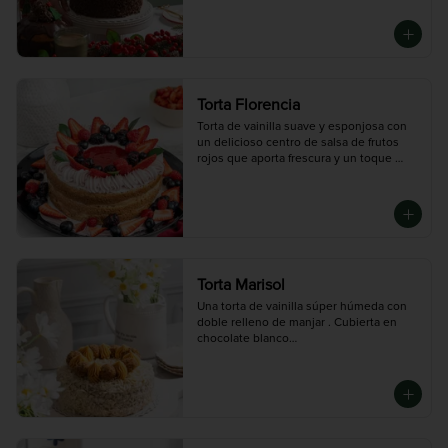
Topping: Pistacho crocante

Mediana rinde: 8 porciones
Torta Florencia
Torta de vainilla suave y esponjosa con 
un delicioso centro de salsa de frutos 
rojos que aporta frescura y un toque 
ácido. Decorada con crema de fresas y 
una selección de berries frescos, 
creando una combinación perfecta entre 
dulzura y sabor frutal. Ideal para quienes 
buscan un postre elegante y lleno de 
sabor.

Mediana (10 porciones), Grande (14 
Torta Marisol
porciones)
Una torta de vainilla súper húmeda con 
doble relleno de manjar . Cubierta en 
chocolate blanco

y decorada con trufas de nueces. 
Deliciosa para los verdaderos dulceros 
🤍

Disponible en tres tamaños: Mini (3-4 
porciones),  Mediana (10 porciones),  
Grande (14 porciones)