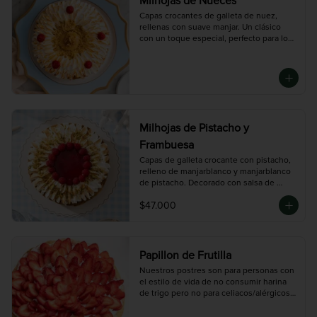
Milhojas de Nueces
Capas crocantes de galleta de nuez, 
rellenas con suave manjar. Un clásico 
con un toque especial, perfecto para los 
que aman los sabores tradicionales con 
textura.

Tamaño Mediano (10 porciones 
aproximadamente).

Tamaño grande (14 porciones 
aproximadamente)
Milhojas de Pistacho y
Frambuesa
Capas de galleta crocante con pistacho, 
relleno de manjarblanco y manjarblanco 
de pistacho. Decorado con salsa de 
frambuesa.

$47.000
Tamaño grande (14 porciones 
aproximadamente)
Papillon de Frutilla
Nuestros postres son para personas con 
el estilo de vida de no consumir harina 
de trigo pero no para celiacos/alérgicos 
al gluten ya que en nuestro taller se 
procesa harina de trigo y podría existir 