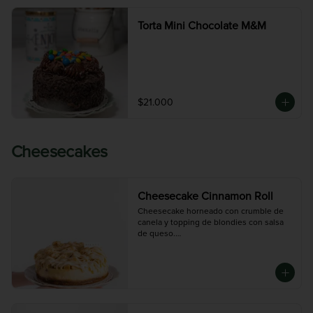
Torta Mini Chocolate M&M
$21.000
Cheesecakes
Cheesecake Cinnamon Roll
Cheesecake horneado con crumble de 
canela y topping de blondies con salsa 
de queso.

Disponible en tres tamaños:

Chica (6-8 porciones), Mediana (10-12 
porciones),  Grande (14-16 porciones)