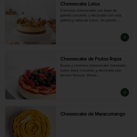
Cheesecake Lotus
Cremoso cheesecake con base de 
galleta crocante, y decorado con más 
galleta y salsa de Lotus. Un postre 
especiado, suave y con el sabor 
inconfundible de la galleta caramelizada.

Chico (6-8 porciones), Mediana (10-12 
porciones),Grande (14-16 porciones)
Cheesecake de Frutos Rojos
Suave y cremoso cheesecake horneado 
sobre base crocante, y decorado con 
berries frescos. Viene

con salsa de frutos rojos adicional. Un 
postre ligero, elegante y lleno de sabor.

Disponible en tres tamaños:

Chico (6-8 porciones), Mediana (10-12 
porciones),  Grande (14-16 porciones)
Cheesecake de Maracumango