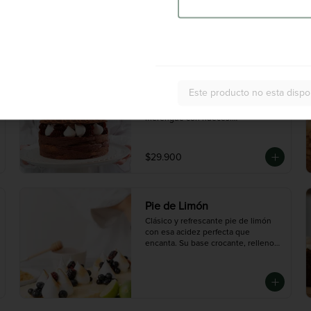
perfecto para los que aman los 
sabores tradicionales con textura.

Tamaño Mediano (10 porciones 
aproximadamente).

Tamaño grande (14 porciones 
aproximadamente)
Papillón de Chocolate
Este producto no esta dispo
Souffle relleno de fudge y mousse 
de chocolate, decorado con 
merengue con nueces.

Nuestros postres son para personas 
con el estilo de vida de no consumir 
harina de trigo pero no para 
$29.900
celiacos/alérgicos al gluten ya que 
en nuestro taller se procesa harina 
de trigo y podría existir una 
contaminación cruzada.
Pie de Limón
Clásico y refrescante pie de limón 
con esa acidez perfecta que 
encanta. Su base crocante, relleno

cremoso y generoso merengue 
italiano tostado en la cima hacen de 
este postre una delicia

irresistible.

Disponible en dos tamaños:

Mediana (8 porciones), Grande (14 