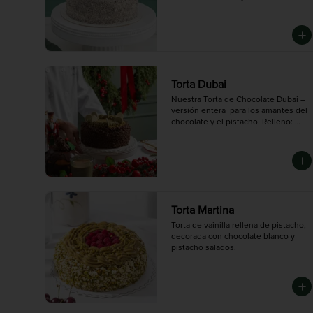
gourmet que honra la tradición y el 
Cream. Bañada en chocolate blanco 
sabor auténtico del queso.

y decorada con galletas Oreo.

Mediana (10 porciones)
Mini (3-4 porciones),  Mediana (10 
porciones),  Grande (14 porciones):
Torta Dubai
Nuestra Torta de Chocolate Dubai – 
versión entera  para los amantes del 
chocolate y el pistacho. Relleno: 
Crema de pistacho suave y deliciosa

Topping: Pistacho crocante

Mediana rinde: 8 porciones
Torta Martina
Torta de vainilla rellena de pistacho, 
decorada con chocolate blanco y 
pistacho salados.