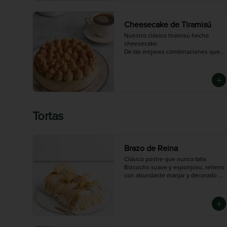
Cheesecake de Tiramisú
Nuestro clásico tiramisú hecho 
cheesecake.

De las mejores combinaciones que 
vas a probar si eres fanático del café 
con chocolate
Tortas
Brazo de Reina
Clásico postre que nunca falla. 
Bizcocho suave y esponjoso, relleno 
con abundante manjar y decorado 
con merengue dorado.

Mediano (5-6 porciones), Grande (10-
12 porciones)