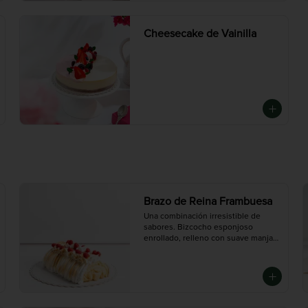
Cheesecake de Vainilla
Brazo de Reina Frambuesa
Una combinación irresistible de 
sabores. Bizcocho esponjoso 
enrollado, relleno con suave manjar 
y frambuesas que aportan un toque 
fresco y levemente ácido. Cubierto 
con merengue dorado.

Mediana ( 5 - 6 porciones), Grande 
(10 -12 porciones)