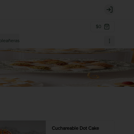
Login
$0
pleañeras
Cuchareable Dot Cake