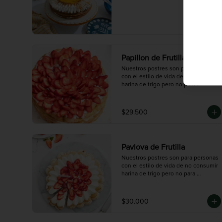
Papillon de Frutilla
Nuestros postres son para personas 
con el estilo de vida de no consumir 
harina de trigo pero no para 
celiacos/alérgicos al gluten ya que 
en nuestro taller se procesa harina 
de trigo y podría existir una 
$29.500
contaminación cruzada.
Pavlova de Frutilla
Nuestros postres son para personas 
con el estilo de vida de no consumir 
harina de trigo pero no para 
celiacos/alérgicos al gluten ya que 
en nuestro taller se procesa harina 
de trigo y podría existir una 
$30.000
contaminación cruzada.