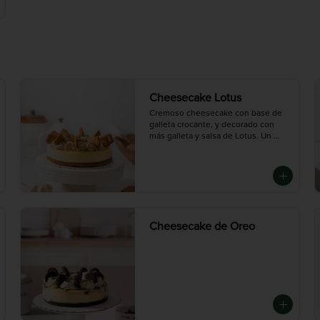
Cheesecake Lotus
Cremoso cheesecake con base de 
galleta crocante, y decorado con 
más galleta y salsa de Lotus. Un 
postre especiado, suave y con el 
sabor inconfundible de la galleta 
caramelizada.

Chico (6-8 porciones), Mediana (10-
12 porciones),Grande (14-16 
porciones)
Cheesecake de Oreo