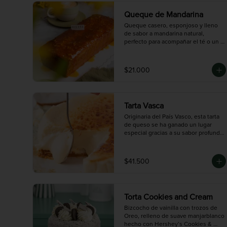
Queque de Mandarina
Queque casero, esponjoso y lleno 
de sabor a mandarina natural, 
perfecto para acompañar el té o un 
café en la tarde. Está decorado con 
una deliciosa salsa de naranja que le 
da un toque fresco y cítrico

$21.000
que te va a encantar. Rinde 8 
porciones, ideal para compartir en 
familia o con amigos en cualquier 
momento del día.
Tarta Vasca
Originaria del País Vasco, esta tarta 
de queso se ha ganado un lugar 
especial gracias a su sabor profundo 
y auténtico. A diferencia de las tartas 
de queso tradicionales, la versión 
vasca se caracteriza por su exterior 
$41.500
quemado y ligeramente amargo, que 
contrasta con un interior cremoso y 
suave. Elaborada con una cuidadosa 
mezcla de quesos seleccionados, 
Torta Cookies and Cream
ofrece un sabor intenso y 
equilibrado, perfecto para quienes 
Bizcocho de vainilla con trozos de 
prefieren postres menos dulces y 
Oreo, relleno de suave manjarblanco 
con personalidad. Una experiencia 
hecho con Hershey’s Cookies & 