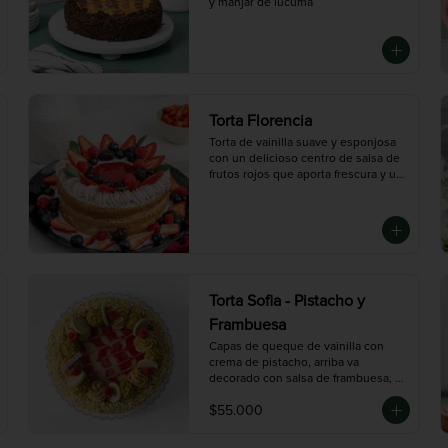
y manjar de lúcuma
Torta Florencia
Torta de vainilla suave y esponjosa 
con un delicioso centro de salsa de 
frutos rojos que aporta frescura y un 
toque ácido. Decorada con crema de 
fresas y una selección de berries 
frescos, creando una combinación 
perfecta entre dulzura y sabor frutal. 
Ideal para quienes buscan un postre 
elegante y lleno de sabor.

Mediana (10 porciones), Grande (14 
Torta Sofia - Pistacho y
porciones)
Frambuesa
Capas de queque de vainilla con 
crema de pistacho, arriba va 
decorado con salsa de frambuesa, y 
chocolate con pistacho picado
$55.000