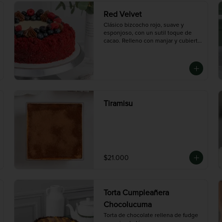
porciones)
Red Velvet
Clásico bizcocho rojo, suave y 
esponjoso, con un sutil toque de 
cacao. Relleno con manjar y cubierto 
con frosting de queso crema. Un 
equilibrio perfecto entre textura, 
dulzor y color. Nuestro Bestseller.

Disponible en tres tamaños:

Mini (3-4 porciones), Mediana (10 
porciones), Grande (14 porciones)
Tiramisu
$21.000
Torta Cumpleañera
Chocolucuma
Torta de chocolate rellena de fudge 