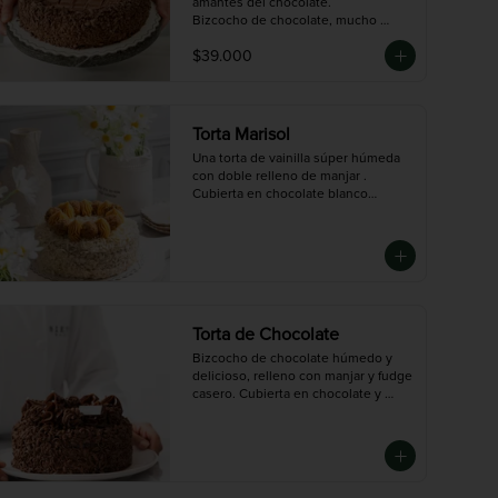
amantes del chocolate.

Bizcocho de chocolate, mucho 
fudge en cada capa y una 
$39.000
decoración clásica que nunca pasa 
de moda.

Tamaño Grande: 14 porciones 
aproximadamente.
Torta Marisol
Una torta de vainilla súper húmeda 
con doble relleno de manjar . 
Cubierta en chocolate blanco

y decorada con trufas de nueces. 
Deliciosa para los verdaderos 
dulceros 🤍

Disponible en tres tamaños: Mini (3-
4 porciones),  Mediana (10 
porciones),  Grande (14 porciones)
Torta de Chocolate
Bizcocho de chocolate húmedo y 
delicioso, relleno con manjar y fudge 
casero. Cubierta en chocolate y 
perfecta para los amantes del cacao.

Disponible en tres tamaños: Mini (3-
4 porciones),  Mediana (10 
porciones),  Grande (14 porciones)