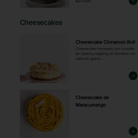
$21.000
Cheesecakes
Cheesecake Cinnamon Roll
Cheesecake horneado con crumble 
de canela y topping de blondies con 
salsa de queso.

Disponible en tres tamaños:

Chica (6-8 porciones), Mediana (10-12 
porciones),  Grande (14-16 porciones)
Cheesecake de
Maracumango