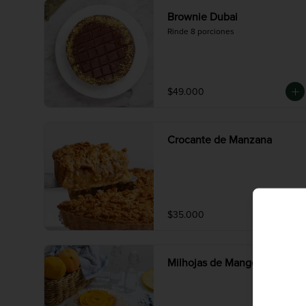
Brownie Dubai
Rinde 8 porciones
$49.000
Crocante de Manzana
$35.000
Milhojas de Mango