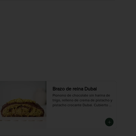
 Chico (6-8 porciones), Mediano (10-
12 porciones), Grande (14-16 
porciones)
Brazo de reina Dubai
Pionono de chocolate sin harina de 
trigo, relleno de crema de pistacho y 
pistacho crocante Dubai. Cubierto 
en ganache de chocolate oscuro.