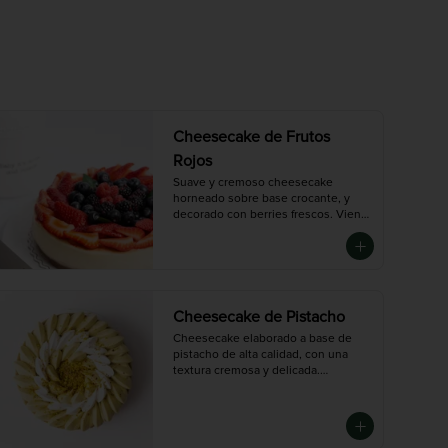
Cheesecake de Frutos
Rojos
Suave y cremoso cheesecake 
horneado sobre base crocante, y 
decorado con berries frescos. Viene

con salsa de frutos rojos adicional. 
Un postre ligero, elegante y lleno de 
sabor.

Disponible en tres tamaños:

Chico (6-8 porciones), Mediana (10-
12 porciones),  Grande (14-16 
Cheesecake de Pistacho
porciones)
Cheesecake elaborado a base de 
pistacho de alta calidad, con una 
textura cremosa y delicada.

Decorado con crema de pistacho y 
pistacho picado para un sabor 
intenso y auténtico.

Disponible en tres tamaños:
