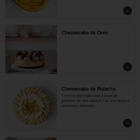
Cheesecake de Oreo
Cheesecake de Pistacho
Cheesecake elaborado a base de 
pistacho de alta calidad, con una textura 
cremosa y delicada.

Decorado con crema de pistacho y 
pistacho picado para un sabor intenso y 
auténtico.

Disponible en tres tamaños:

 Chico (6-8 porciones), Mediano (10-12 
porciones), Grande (14-16 porciones)