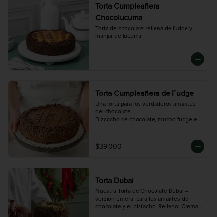
Torta Cumpleañera
Chocolucuma
Torta de chocolate rellena de fudge y 
manjar de lúcuma
Torta Cumpleañera de Fudge
Una torta para los verdaderos amantes 
del chocolate.

Bizcocho de chocolate, mucho fudge en 
cada capa y una decoración clásica que 
nunca pasa de moda.

Tamaño Grande: 14 porciones 
$39.000
aproximadamente.
Torta Dubai
Nuestra Torta de Chocolate Dubai – 
versión entera  para los amantes del 
chocolate y el pistacho. Relleno: Crema 
de pistacho suave y deliciosa
