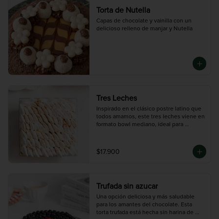
Torta de Nutella
Capas de chocolate y vainilla con un 
delicioso relleno de manjar y Nutella
Tres Leches
Inspirado en el clásico postre latino que 
todos amamos, este tres leches viene en 
formato bowl mediano, ideal para 
compartir. Bizcocho esponjoso bañado 
en una mezcla de tres leches, cubierto 
con merengue y un toque de canela. 
$17.900
Rinde entre 10 a 12 porciones.
Trufada sin azucar
Una opción deliciosa y más saludable 
para los amantes del chocolate. Esta 
torta trufada está hecha sin harina de 