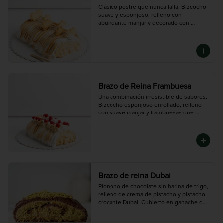
Clásico postre que nunca falla. Bizcocho 
suave y esponjoso, relleno con 
abundante manjar y decorado con 
merengue dorado.

Mediano (5-6 porciones), Grande (10-12 
porciones)
Brazo de Reina Frambuesa
Una combinación irresistible de sabores. 
Bizcocho esponjoso enrollado, relleno 
con suave manjar y frambuesas que 
aportan un toque fresco y levemente 
ácido. Cubierto con merengue dorado.

Mediana ( 5 - 6 porciones), Grande (10 -12 
porciones)
Brazo de reina Dubai
Pionono de chocolate sin harina de trigo, 
relleno de crema de pistacho y pistacho 
crocante Dubai. Cubierto en ganache de 
chocolate oscuro.