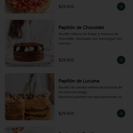
una contaminación cruzada.
$29.500
Papillón de Chocolate
Souffle relleno de fudge y mousse de 
chocolate, decorado con merengue con 
nueces.

Nuestros postres son para personas con 
el estilo de vida de no consumir harina 
de trigo pero no para celiacos/alérgicos 
$29.900
al gluten ya que en nuestro taller se 
procesa harina de trigo y podría existir 
una contaminación cruzada.
Papillón de Lucuma
Soufflé de vainilla rellena de mousse de 
lúcuma con fudge.

Nuestros postres son para personas con 
el estilo de vida de no consumir harina 
de trigo pero no para celiacos/alérgicos 
al gluten ya que en nuestro taller se 
$29.500
procesa harina de trigo y podría existir 
una contaminación cruzada.