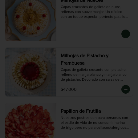
Milhojas de Nueces
Capas crocantes de galleta de nuez, 
rellenas con suave manjar. Un clásico 
con un toque especial, perfecto para los 
que aman los sabores tradicionales con 
textura.

Tamaño Mediano (10 porciones 
aproximadamente).

Tamaño grande (14 porciones 
aproximadamente)
Milhojas de Pistacho y
Frambuesa
Capas de galleta crocante con pistacho, 
relleno de manjarblanco y manjarblanco 
de pistacho. Decorado con salsa de 
frambuesa.

$47.000
Tamaño grande (14 porciones 
aproximadamente)
Papillon de Frutilla
Nuestros postres son para personas con 
el estilo de vida de no consumir harina 
de trigo pero no para celiacos/alérgicos 
al gluten ya que en nuestro taller se 
procesa harina de trigo y podría existir 