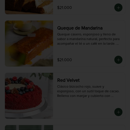
$21.000
Queque de Mandarina
Queque casero, esponjoso y lleno de 
sabor a mandarina natural, perfecto para 
acompañar el té o un café en la tarde. 
Está decorado con una deliciosa salsa de 
naranja que le da un toque fresco y 
cítrico

$21.000
que te va a encantar. Rinde 8 porciones, 
ideal para compartir en familia o con 
amigos en cualquier momento del día.
Red Velvet
Clásico bizcocho rojo, suave y 
esponjoso, con un sutil toque de cacao. 
Relleno con manjar y cubierto con 
frosting de queso crema. Un equilibrio 
perfecto entre textura, dulzor y color. 
Nuestro Bestseller.

Disponible en tres tamaños:

Mini (3-4 porciones), Mediana (10 
porciones), Grande (14 porciones)