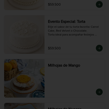
temático.

$59.500
Una linda torta para un evento especial 
como un Matrimonio, un Bautizo, Primera 
Comunión etc. PEDIR CON AL MENOS 
48HS DE ANTICIPACION
Evento Especial: Torta
Elije el sabor de tu torta favorita: Carrot 
Cake, Red Velvet o Chocolate.

Torta ideal para acompañar festejos 
especiales como matrimonios, 
bautismos o comuniones. 

Tamaño GRANDE. PEDIR AL MENOS CON 
$59.500
48HS DE ANTICIPACIÓN.
Milhojas de Mango