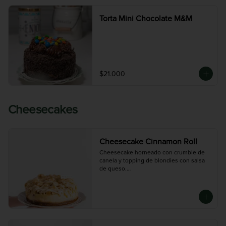
Torta Mini Chocolate M&M
$21.000
Cheesecakes
Cheesecake Cinnamon Roll
Cheesecake horneado con crumble de 
canela y topping de blondies con salsa 
de queso.

Disponible en tres tamaños:

Chica (6-8 porciones), Mediana (10-12 
porciones),  Grande (14-16 porciones)