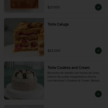
Mediana (10 porciones)
$21.000
Torta Caluga
$32.000
Torta Cookies and Cream
Bizcocho de vainilla con trozos de Oreo, 
relleno de suave manjarblanco hecho 
con Hershey’s Cookies & Cream. Bañada 
en chocolate blanco y decorada con 
galletas Oreo.

Mini (3-4 porciones),  Mediana (10 
porciones),  Grande (14 porciones):