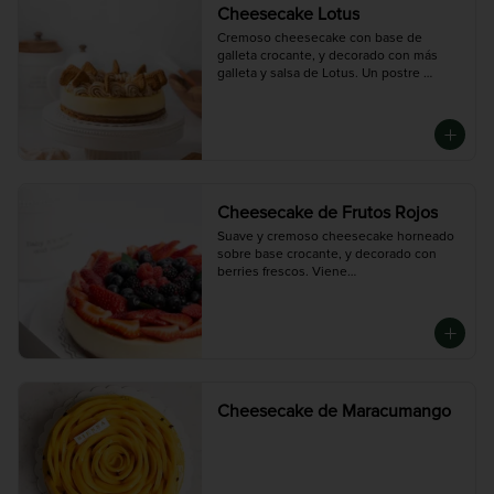
Cheesecake Lotus
Cremoso cheesecake con base de 
galleta crocante, y decorado con más 
galleta y salsa de Lotus. Un postre 
especiado, suave y con el sabor 
inconfundible de la galleta caramelizada.

Chico (6-8 porciones), Mediana (10-12 
porciones),Grande (14-16 porciones)
Cheesecake de Frutos Rojos
Suave y cremoso cheesecake horneado 
sobre base crocante, y decorado con 
berries frescos. Viene

con salsa de frutos rojos adicional. Un 
postre ligero, elegante y lleno de sabor.

Disponible en tres tamaños:

Chico (6-8 porciones), Mediana (10-12 
porciones),  Grande (14-16 porciones)
Cheesecake de Maracumango