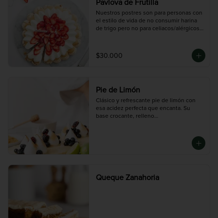
Pavlova de Frutilla
Nuestros postres son para personas con 
el estilo de vida de no consumir harina 
de trigo pero no para celiacos/alérgicos 
al gluten ya que en nuestro taller se 
procesa harina de trigo y podría existir 
una contaminación cruzada.
$30.000
Pie de Limón
Clásico y refrescante pie de limón con 
esa acidez perfecta que encanta. Su 
base crocante, relleno

cremoso y generoso merengue italiano 
tostado en la cima hacen de este postre 
una delicia

irresistible.

Disponible en dos tamaños:

Mediana (8 porciones), Grande (14 
porciones)
Queque Zanahoria