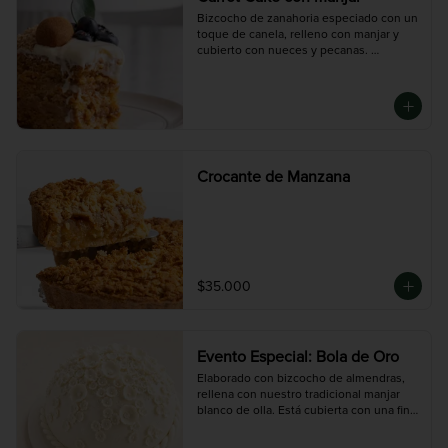
Bizcocho de zanahoria especiado con un 
toque de canela, relleno con manjar y 
cubierto con nueces y pecanas. 
Decorado con frosting de queso crema, 
arándanos y trufas de canela. Suave, 
húmeda y con el equilibrio perfecto 
entre dulce y especiado.

Disponible en dos tamaños:

Mini (3-4 porciones), Mediana (10 
porciones), Grande (14 porciones)
Crocante de Manzana
$35.000
Evento Especial: Bola de Oro
Elaborado con bizcocho de almendras, 
rellena con nuestro tradicional manjar 
blanco de olla. Está cubierta con una fina 
capa de maná y decorada con fondant 
para lograr su elegante acabado 