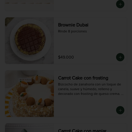
Brownie Dubai
Rinde 8 porciones
$49.000
Carrot Cake con frosting
Bizcocho de zanahoria con un toque de 
canela, suave y húmedo, relleno y 
decorado con frosting de queso crema. 
Cubierta con nueces y chocolate blanco 
para darle un toque crocante y lleno de 
sabor.

Disponible en dos tamaños:

Mini (3-4 porciones), Mediana (10 
porciones), Grande (14 porciones)
Carrot Cake con manjar