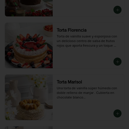
Topping: Pistacho crocante

Mediana rinde: 8 porciones
Torta Florencia
Torta de vainilla suave y esponjosa con 
un delicioso centro de salsa de frutos 
rojos que aporta frescura y un toque 
ácido. Decorada con crema de fresas y 
una selección de berries frescos, 
creando una combinación perfecta entre 
dulzura y sabor frutal. Ideal para quienes 
buscan un postre elegante y lleno de 
sabor.

Mediana (10 porciones), Grande (14 
Torta Marisol
porciones)
Una torta de vainilla súper húmeda con 
doble relleno de manjar . Cubierta en 
chocolate blanco

y decorada con trufas de nueces. 
Deliciosa para los verdaderos dulceros 
🤍

Disponible en tres tamaños: Mini (3-4 
porciones),  Mediana (10 porciones),  
Grande (14 porciones)