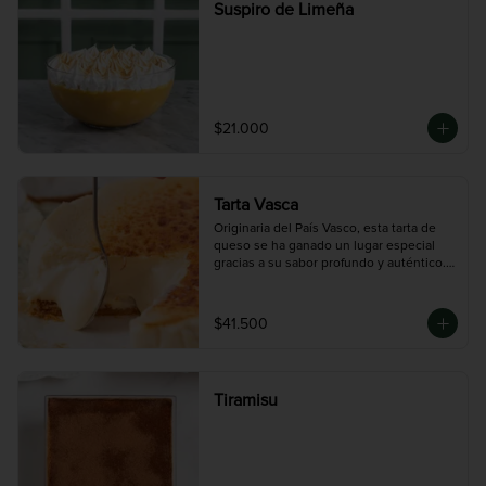
Suspiro de Limeña
$21.000
Tarta Vasca
Originaria del País Vasco, esta tarta de 
queso se ha ganado un lugar especial 
gracias a su sabor profundo y auténtico. 
A diferencia de las tartas de queso 
tradicionales, la versión vasca se 
caracteriza por su exterior quemado y 
$41.500
ligeramente amargo, que contrasta con 
un interior cremoso y suave. Elaborada 
con una cuidadosa mezcla de quesos 
seleccionados, ofrece un sabor intenso y 
Tiramisu
equilibrado, perfecto para quienes 
prefieren postres menos dulces y con 
personalidad. Una experiencia gourmet 
que honra la tradición y el sabor 
auténtico del queso.
